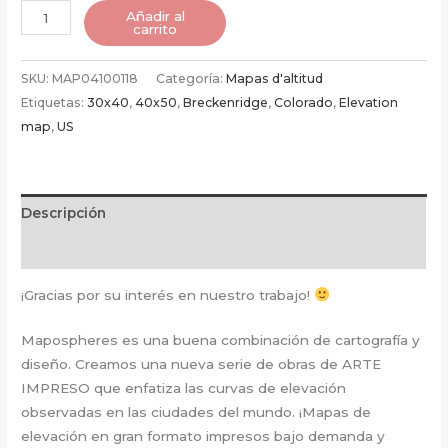
Poster
Añadir al
carrito
de
Breckenridge,
SKU:
MAP04100118
Categoría:
Mapas d'altitud
Colorado,
Etiquetas:
30x40
,
40x50
,
Breckenridge
,
Colorado
,
Elevation
EEUU
map
,
US
|
Mapa
de
altitud
Descripción
cantidad
Información adicional
¡Gracias por su interés en nuestro trabajo!
Mapospheres es una buena combinación de cartografía y
diseño. Creamos una nueva serie de obras de ARTE
IMPRESO que enfatiza las curvas de elevación
observadas en las ciudades del mundo. ¡Mapas de
elevación en gran formato impresos bajo demanda y