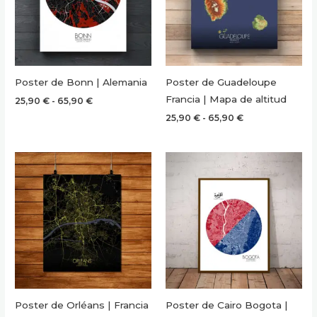
Poster de Bonn | Alemania
Poster de Guadeloupe
Francia | Mapa de altitud
Rango
25,90
€
-
65,90
€
de
Rango
25,90
€
-
65,90
€
precios:
de
desde
precios:
25,90 €
desde
hasta
25,90 €
65,90 €
hasta
65,90 €
Poster de Orléans | Francia
Poster de Cairo Bogota |