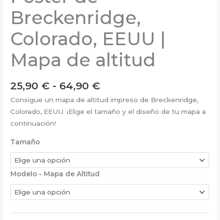
Breckenridge,
Colorado, EEUU |
Mapa de altitud
Rango
25,90
€
-
64,90
€
de
Consigue un mapa de altitud impreso de Breckenridge,
precios:
Colorado, EEUU. ¡Elige el tamaño y el diseño de tu mapa a
desde
continuación!
25,90 €
hasta
Tamaño
64,90 €
Modelo - Mapa de Altitud