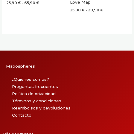
Love Map
Rango
25,90
€
-
65,90
€
de
Rango
25,90
€
-
29,90
€
precios:
de
desde
precios:
25,90 €
desde
hasta
25,90 €
65,90 €
hasta
29,90 €
Mapospheres
¿Quiénes somos?
Preguntas frecuentes
Política de privacidad
Términos y condiciones
Reembolsos y devoluciones
Contacto