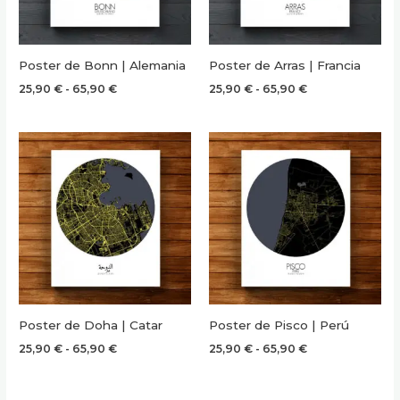
Poster de Bonn | Alemania
Poster de Arras | Francia
Rango
Rango
25,90
€
-
65,90
€
25,90
€
-
65,90
€
de
de
precios:
precios:
desde
desde
25,90 €
25,90 €
hasta
hasta
65,90 €
65,90 €
Poster de Doha | Catar
Poster de Pisco | Perú
Rango
Rango
25,90
€
-
65,90
€
25,90
€
-
65,90
€
de
de
precios:
precios:
desde
desde