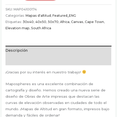
Ciudad
SKU:
MAP04100174
del
Categorías:
Mapas d'altitud
,
Featured_ENG
Cabo
Etiquetas:
30x40
,
40x50
,
50x70
,
Africa
,
Canvas
,
Cape Town
,
|
Elevation map
,
South Africa
Mapa
de
Altitud
cantidad
Descripción
Información adicional
¡Gracias por su interés en nuestro trabajo!
Mapospheres es una excelente combinación de
cartografía y diseño. Hemos creado una nueva serie de
diseño de Obras de Arte impresas que destacan las
curvas de elevación observadas en ciudades de todo el
mundo. ¡Mapas de Altitud en gran formato, impresos bajo
demanda y fáciles de ordenar!