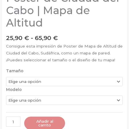
Cabo | Mapa de
Altitud
Rango
25,90
€
-
65,90
€
de
Consigue esta impresión de Poster de Mapa de Altitud de
precios:
Ciudad del Cabo, Sudáfrica, como un mapa de pared.
desde
¡Puedes seleccionar el tamaño o el diseño de tu mapa!
25,90 €
hasta
Tamaño
65,90 €
Modelo
Poster
Añadir al
carrito
de