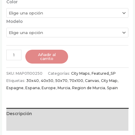
Color
Modelo
Poster
Añadir al
carrito
de
Murcia
SKU:
MAP01100250
Categorías:
City Maps
,
Featured_SP
|
Etiquetas:
30x40
,
40x50
,
50x70
,
70x100
,
Canvas
,
City Map
,
España
Espagne
,
Espana
,
Europe
,
Murcia
,
Region de Murcia
,
Spain
cantidad
Descripción
Información adicional