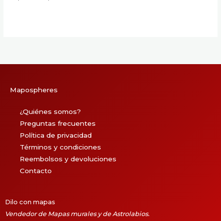
precios:
de
desde
precios:
25,90 €
desde
hasta
25,90 €
65,90 €
hasta
65,90 €
Mapospheres
¿Quiénes somos?
Preguntas frecuentes
Política de privacidad
Términos y condiciones
Reembolsos y devoluciones
Contacto
Dilo con mapas
Vendedor de Mapas murales y de Astrolabios.