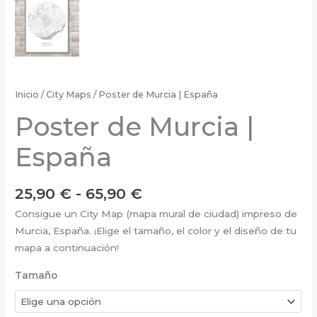
Inicio
/
City Maps
/ Poster de Murcia | España
Poster de Murcia |
España
Rango
25,90
€
-
65,90
€
de
Consigue un City Map (mapa mural de ciudad) impreso de
precios:
Murcia, España. ¡Elige el tamaño, el color y el diseño de tu
desde
mapa a continuación!
25,90 €
hasta
Tamaño
65,90 €