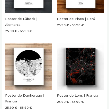
Poster de Lübeck |
Poster de Pisco | Perú
Alemania
Rango
25,90
€
-
65,90
€
de
Rango
25,90
€
-
65,90
€
precios:
de
desde
precios:
25,90 €
desde
hasta
25,90 €
65,90 €
hasta
65,90 €
Poster de Dunkerque |
Poster de Lens | Francia
Francia
Rango
25,90
€
-
65,90
€
de
Rango
25,90
€
-
65,90
€