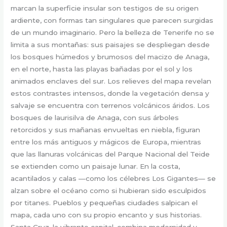
marcan la superficie insular son testigos de su origen
ardiente, con formas tan singulares que parecen surgidas
de un mundo imaginario. Pero la belleza de Tenerife no se
limita a sus montañas: sus paisajes se despliegan desde
los bosques húmedos y brumosos del macizo de Anaga,
en el norte, hasta las playas bañadas por el sol y los
animados enclaves del sur. Los relieves del mapa revelan
estos contrastes intensos, donde la vegetación densa y
salvaje se encuentra con terrenos volcánicos áridos. Los
bosques de laurisilva de Anaga, con sus árboles
retorcidos y sus mañanas envueltas en niebla, figuran
entre los más antiguos y mágicos de Europa, mientras
que las llanuras volcánicas del Parque Nacional del Teide
se extienden como un paisaje lunar. En la costa,
acantilados y calas —como los célebres Los Gigantes— se
alzan sobre el océano como si hubieran sido esculpidos
por titanes. Pueblos y pequeñas ciudades salpican el
mapa, cada uno con su propio encanto y sus historias.
Santa Cruz, la vibrante capital, combina modernidad y