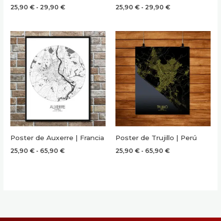
Rango
Rango
25,90
€
-
29,90
€
25,90
€
-
29,90
€
de
de
precios:
precios:
desde
desde
25,90 €
25,90 €
hasta
hasta
29,90 €
29,90 €
Poster de Auxerre | Francia
Poster de Trujillo | Perú
Rango
Rango
25,90
€
-
65,90
€
25,90
€
-
65,90
€
de
de
precios:
precios:
desde
desde
25,90 €
25,90 €
hasta
hasta
65,90 €
65,90 €