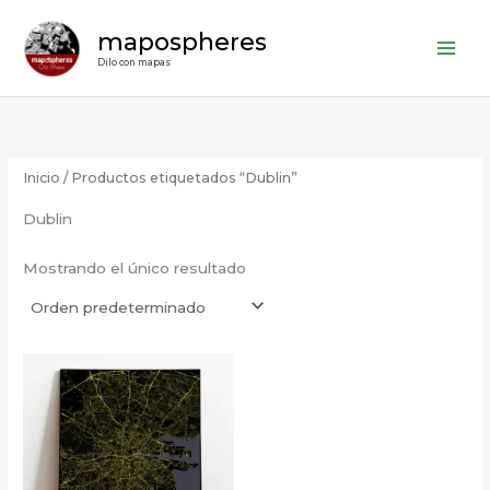
Ir
mapospheres
al
contenido
Dilo con mapas
Inicio
/ Productos etiquetados “Dublin”
Dublin
Mostrando el único resultado