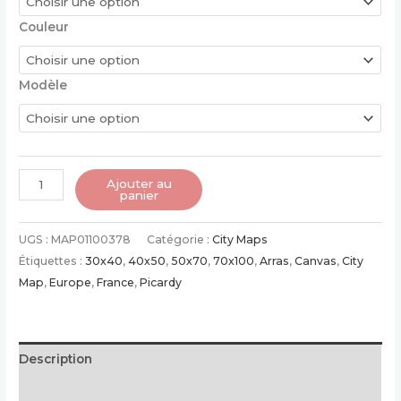
Couleur
Modèle
quantité
Ajouter au
panier
de
Poster
UGS :
MAP01100378
Catégorie :
City Maps
d'Arras
Étiquettes :
30x40
,
40x50
,
50x70
,
70x100
,
Arras
,
Canvas
,
City
|
Map
,
Europe
,
France
,
Picardy
France
Description
Informations complémentaires