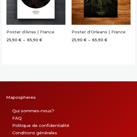
Poster d'Arras | France
Poster d'Orleans | France
Plage
Plage
25,90
€
–
65,90
€
25,90
€
–
65,90
€
de
de
prix :
prix :
25,90 €
25,90 €
à
à
65,90 €
65,90 €
Mapospheres
Qui sommes-nous?
FAQ
Politique de confidentialité
Conditions générales