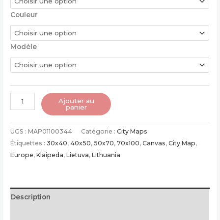
Couleur
Modèle
quantité
Ajouter au
panier
de
Poster
UGS :
MAP01100344
Catégorie :
City Maps
de
Étiquettes :
30x40
,
40x50
,
50x70
,
70x100
,
Canvas
,
City Map
,
Klaipeda
Europe
,
Klaipeda
,
Lietuva
,
Lithuania
|
Lithuanie
Description
Informations complémentaires