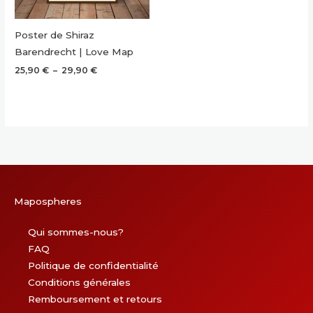
Poster de Shiraz
Barendrecht | Love Map
Plage
25,90
€
–
29,90
€
de
prix :
25,90 €
à
29,90 €
Mapospheres
Qui sommes-nous?
FAQ
Politique de confidentialité
Conditions générales
Remboursement et retours