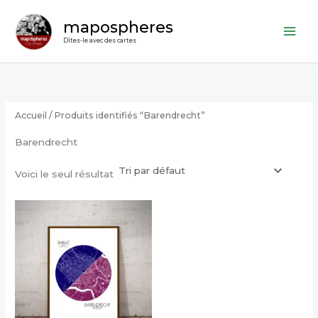
Aller
mapospheres
au
contenu
Dîtes-le avec des cartes
Accueil
/ Produits identifiés “Barendrecht”
Barendrecht
Voici le seul résultat