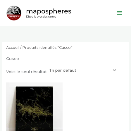
Aller
mapospheres
au
contenu
Dîtes-le avec des cartes
Accueil
/ Produits identifiés “Cusco”
Cusco
Voici le seul résultat