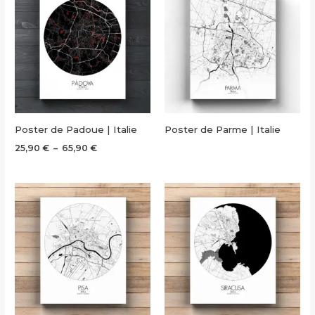
Poster de Padoue | Italie
Poster de Parme | Italie
Plage
25,90
€
–
65,90
€
de
prix :
25,90 €
à
65,90 €