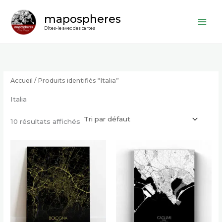
Aller
mapospheres
au
contenu
Dîtes-le avec des cartes
Accueil
/ Produits identifiés “Italia”
Italia
10 résultats affichés